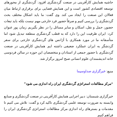
حاشیه همایش کارآفرینی در صنعت گردشگری افزود: گردشگری از محورهای
توسعه اقتصادی کشور است و این همایش فضایی برای برقراری ارتباط میان
فعالان این صنعت را ایجاد می کند.
وی گفت: ما باید اشکال مختلف بحث
گردشگری را بررسی کنیم و صرفاً حضور فرد خارجی مهم نیست بلکه باید تبعات
حضور، حمل و نقل، اسکان و سایر مسائل را در نظر بگیریم.
زمان پور عنوان
کرد: ایران ظرفیت این را دارد که به قطب گردشگری منطقه تبدیل شود اما
متأسفانه ما در مورد همکاری با آژانس های گردشگری خارجی برای سفر
گردشگر به ایران عملکرد ضعیفی داشته ایم.
همایش کارآفرینی در صنعت
گردشگری با حضور جمعی از استادان و متخصصان این حوزه در سالن فردوسی
خانه اندیشمندان علوم انسانی صبح امروز برگزار شد.
منبع:
خبرگزاری صداوسیما
“مرکز مطالعات استراتژی گردشگری ایران راه اندازی می شود”
خبرگزاری شبستان: دبیر اجرایی همایش کارآفرینی در صنعت گردشگری و صنایع
وابسته به ضرورت توسعه علمی گردشگری تاکید کرد و گفت: تلاش می کنیم تا
مقدمات و بسترهای راه اندازی مرکز مطالعات استراتژی گردشگری ایران را
فراهم کنیم.